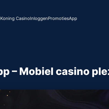
Koning Casino
Inloggen
Promoties
App
p – Mobiel casino ple