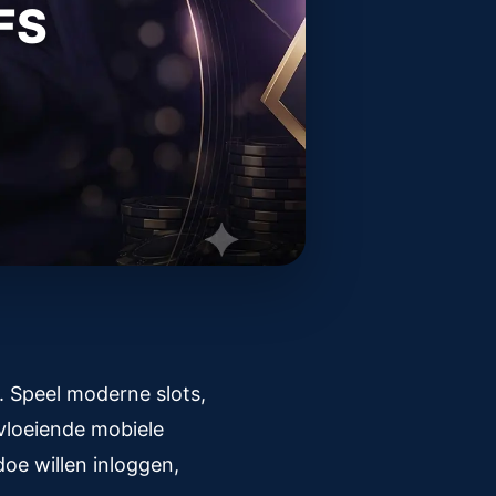
FS
. Speel moderne slots,
 vloeiende mobiele
oe willen inloggen,