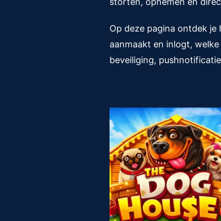
storten, opnemen en direct
Op deze pagina ontdek je 
aanmaakt en inlogt, welke 
beveiliging, pushnotificati