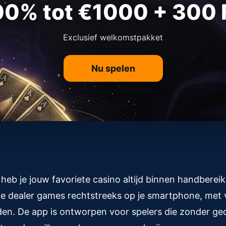
00% tot €1000 + 300 
Exclusief welkomstpakket
Nu spelen
eb je jouw favoriete casino altijd binnen handbereik
live dealer games rechtstreeks op je smartphone, met
jden. De app is ontworpen voor spelers die zonder ged