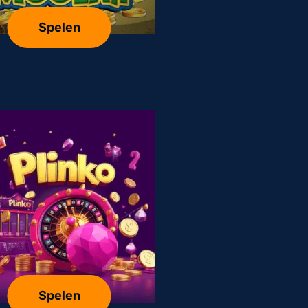
Spelen
Spelen