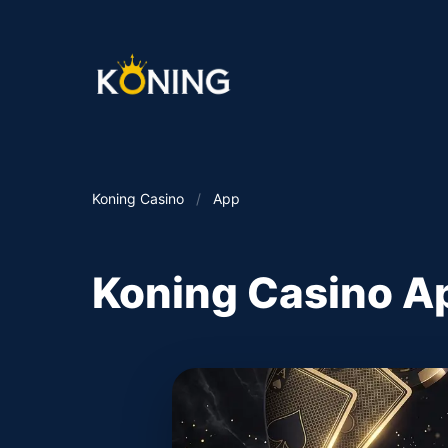
Koning Casino
/
App
Koning Casino Ap