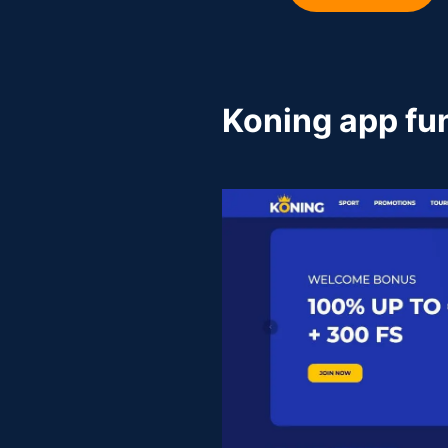
Koning app fun