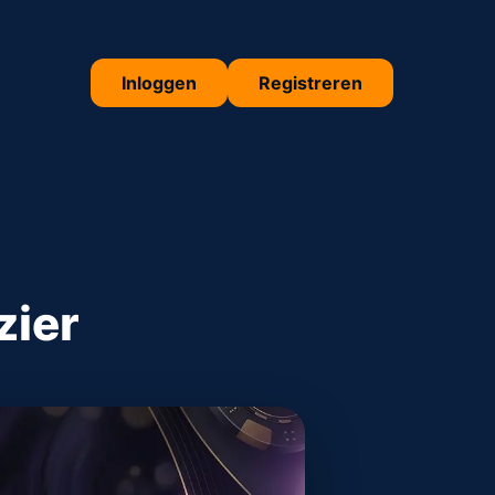
Inloggen
Registreren
zier