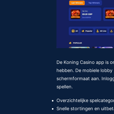
De Koning Casino app is on
hebben. De mobiele lobby l
schermformaat aan. Inlogge
spellen.
Overzichtelijke spelcatego
Snelle stortingen en uitbet