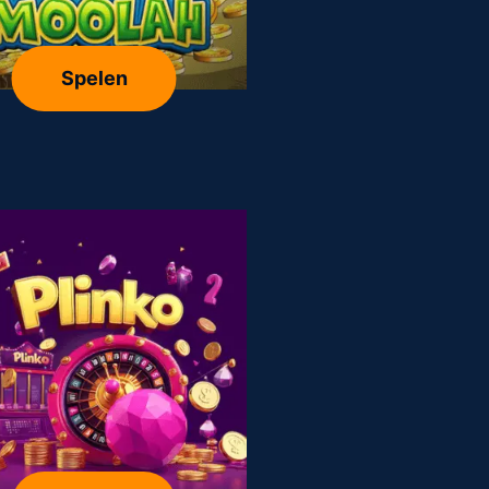
Spelen