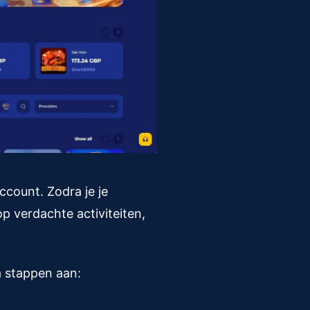
account. Zodra je je
 verdachte activiteiten,
a stappen aan: