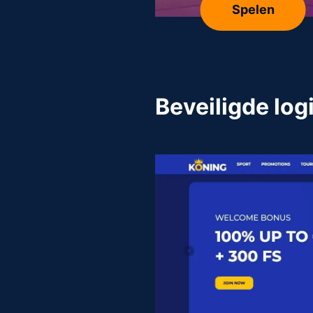
Spelen
Beveiligde log