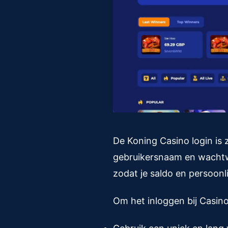
De Koning Casino login is zo
gebruikersnaam en wachtwo
zodat je saldo en persoon
Om het inloggen bij Casino